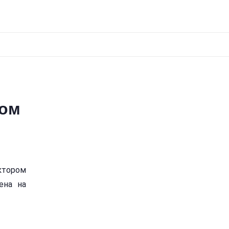
ром
ктором
ена на