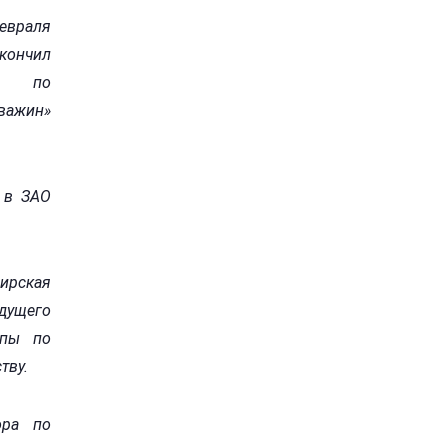
евраля
Окончил
ет по
кважин»
 в ЗАО
ирская
едущего
ппы по
тву.
ора по