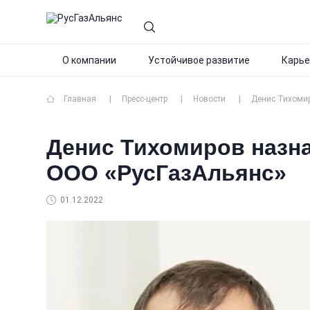
О компании
Устойчивое развитие
Карье
Главная
Пресс-центр
Новости
Денис Тихомир
Денис Тихомиров назн
ООО «РусГазАльянс»
01.12.2022