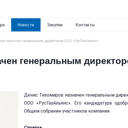
ра
Новости
Закупки
Контакты
ов назначен генеральным директором ООО «РусГазАльянс»
ачен генеральным директо
Денис Тихомиров назначен генеральным дире
ООО «РусГазАльянс». Его кандидатура одобр
Общем собрании участников компании.
Справка