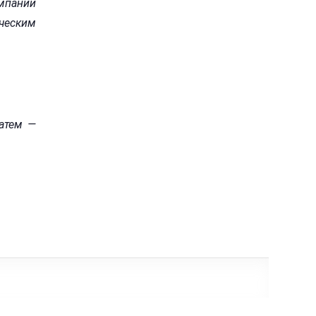
мпании
ическим
затем —